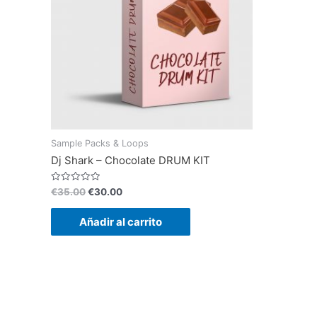
Sample Packs & Loops
Dj Shark – Chocolate DRUM KIT
El
El
Valorado
€
35.00
€
30.00
con
precio
precio
0
original
actual
de
Añadir al carrito
5
era:
es:
€35.00.
€30.00.